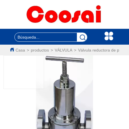
Casa
>
productos
>
VÁLVULA
>
Válvula reductora de presión