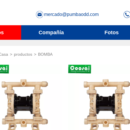
mercado@pumbaodd.com
os
Compañía
Fotos
Casa
>
productos
>
BOMBA