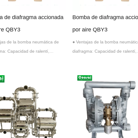
 de diafragma accionada
Bomba de diafragma acci
ire QBY3
por aire QBY3
jas de la bomba neumática de
● Ventajas de la bomba neumátic
ma: Capacidad de ralentí,
diafragma: Capacidad de ralentí,
ante y sumergible. Sensores y
autocebante y sumergible. Senso
res de golpes disponibles.
contadores de golpes disponibles
iona un funcionamiento sin fugas
Proporciona un funcionamiento si
ielo. Sección de aire recubierta de
y sin hielo. Sección de aire recub
ara condiciones ambi...
epoxi para condiciones ambi...