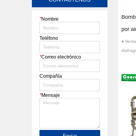
Bomba
*
Nombre
por a
Teléfono
● Venta
diafrag
*
Correo electrónico
autoceb
contado
Compañía
Proporc
y sin h
*
Mensaje
epoxi p
Enviar