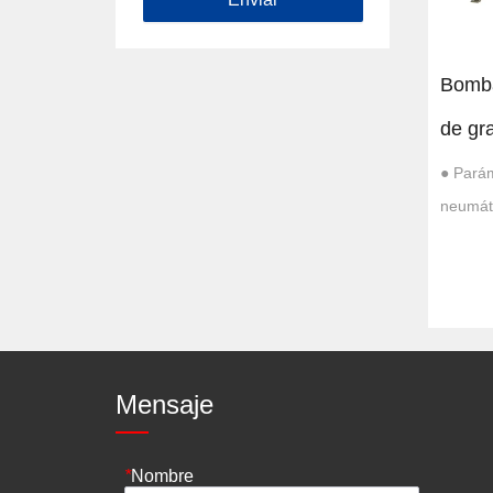
Bomba
de gr
● Pará
neumáti
Aplica
neumáti
1. Indu
vino, j
Medicina
Mensaje
*
Nombre