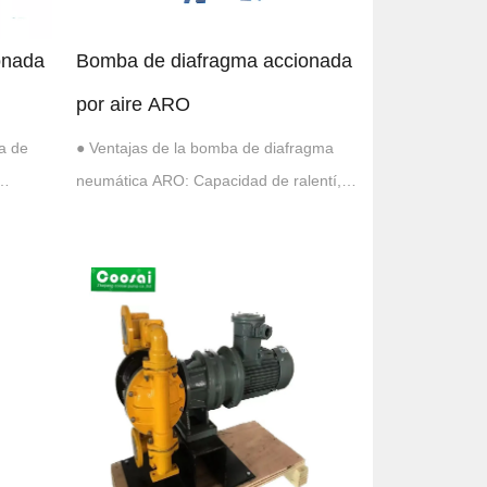
onada
Bomba de diafragma accionada
por aire ARO
a de
● Ventajas de la bomba de diafragma
neumática ARO: Capacidad de ralentí,
res y
autocebante y sumergible. Sensores y
.
contadores de golpes disponibles.
n fugas
Proporciona un funcionamiento sin fugas
ierta de
y sin hielo. Sección de aire recubierta de
epoxi para condiciones ...